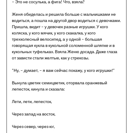
– Это не сосулька, а фига! Что, взяла?
Женя обиделась и решила больше с мальчишками не
водиться, а пошла на другой двор водиться с девочками.
Пришла, видит – у девочек разные игрушки. У кого
коляска, у кого мячик, у кого скакалка, у кого
трехколесный велосипед, а у одной – большая
говорящая кукла в кукольной соломенной шляпке и в
кукольных туфельках. Взяла Женю досада. Даже глаза
от зависти стали желтые, как у стрекозы.
“Ну, – думает, – я вам сейчас покажу, у кого игрушки!”
Вынула цветик-семицветик, оторвала оранжевый
лепесток, кинула и сказала:
Лети, лети, лепесток,
Через запад на восток,
Через север, через юг,