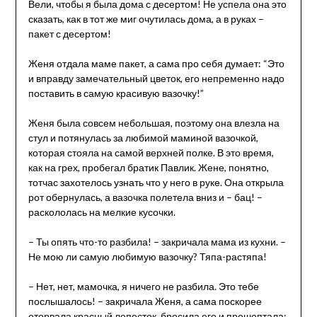
Вели, чтобы я была дома с десертом! Не успела она это
сказать, как в тот же миг очутилась дома, а в руках –
пакет с десертом!
Женя отдала маме пакет, а сама про себя думает: “Это
и вправду замечательный цветок, его непременно надо
поставить в самую красивую вазочку!”
Женя была совсем небольшая, поэтому она влезла на
стул и потянулась за любимой маминой вазочкой,
которая стояла на самой верхней полке. В это время,
как на грех, пробегал братик Павлик. Жене, понятно,
тотчас захотелось узнать что у него в руке. Она открыла
рот обернулась, а вазочка полетела вниз и – бац! –
раскололась на мелкие кусочки.
– Ты опять что-то разбила! – закричала мама из кухни. –
Не мою ли самую любимую вазочку? Тяпа-растяпа!
– Нет, нет, мамочка, я ничего не разбила. Это тебе
послышалось! – закричала Женя, а сама поскорее
оторвала красный лепесток, бросила его и прошептала: