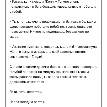
– Как жалко! – сказала Женя. – Ты мне очень
понравился, и я бы с большим удовольствием побегала
с тобой.
– Ты мне тоже очень нравишься, и я бы тоже с большим
удовольствием побегал с тобой, но, к сожалению, это
невозможно. Ничего не поделаешь. Это заживет не
скоро.
– Ах, какие пустяки ты говоришь, мальчик! – воскликнула
Женя и вынула из кармана свой заветный цветик-
семицветик. – Гляди!
С этими словами девочка бережно оторвала последний,
голубой лепесток, на минутку прижала его к глазам,
затем разжала пальцы и запела тонким голоском,
дрожащим от счастья:
Лети, лети, лепесток,
Через запад на восток,