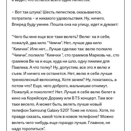
– Вот так штука! Шесть лепестков, оказывается,
потратила – и никакого удовольствия. Ну, ничего.
Вперед буду умнее. Пошла она на улицу, идет и думает:
“Чего бы мне еще все-таки велеть? Велю- ка я себе,
пожалуй, два кило “Чимчи”. Нет, лучше два кило
“Кимчхи”. Или нет… Лучше сделаю так: велю полкило
“Чимчи”, полкило “Кимчхи “, сто граммов Марковь ча , сто
граммов Ве ча и еще, куда ни шло, одну пикими для
Павлика. А что толку? Ну, допустим, все это я велю и
съем. И ничего не останется. Нет, велю я себе лучше
трехколесный велосипед. Хотя зачем? Ну, покатаюсь, а
потом что? Еще, чего доброго, мальчишки отнимут.
Пожалуй, и поколотят! Нет. Лучше я себе велю билет в
кино на Корейскую Дораму или BTS концерт. Там все-
таки весело. А может быть, велеть лучше новый
телефон Samsung Galaxy S20? Тоже не плохо. Хотя, по
правде сказать, какой толк в новом телефоне? Можно
велеть чего-нибудь еще гораздо лучше. Главное, не
надо торопиться”.