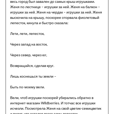
весь город был завален до самых крыш игрушками.
Женя по лестнице – игрушки за ней. Женя на балкон –
игрушки за ней. Женя на чердак – игрушки за ней. Женя
выскочила на крышу, поскорее оторвала фиолетовый
лепесток, кинула и быстро сказала:
Лети, лети, лепесток,
Через запад на восток,
Через север, через юг,
Возвращайся, сделав круг.
Лишь коснешься ты земли –
Быть по-моему вели.
Вели, чтоб игрушки поскорей убирались обратно в
интернет-магазин Wildberries. И тотчас все игрушки
исчезли. Посмотрела Женя на свой цветик-семицветик
и видит, что остался всего один лепесток.