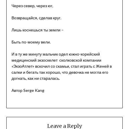
Через север, через юг,
Возвращайся, сделав круг.
Лишь коснешься ты земли –
Быть по-моему вели.
И в ту же минуту мальчик одел южно-корейский
медицинский экзоскелет сколковской компании
«ЭкзоАтлет» вскочил со скамьи, стал играть с Женей в
салки и бегать так хорошо, что девочка не могла его
догнать, как ни старалась.
Автор Serge Kang
Leave a Reply