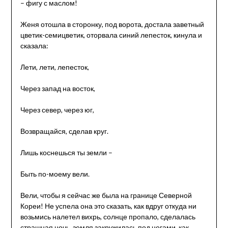
– фигу с маслом!
Женя отошла в сторонку, под ворота, достала заветный
цветик-семицветик, оторвала синий лепесток, кинула и
сказала:
Лети, лети, лепесток,
Через запад на восток,
Через север, через юг,
Возвращайся, сделав круг.
Лишь коснешься ты земли –
Быть по-моему вели.
Вели, чтобы я сейчас же была на границе Северной
Кореи! Не успела она это сказать, как вдруг откуда ни
возьмись налетел вихрь, солнце пропало, сделалась
страшная ночь, земля закружилась под ногами, как