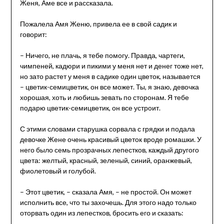
Женя, Аме все и рассказала.
Пожалела Амя Женю, привела ее в свой садик и
говорит:
– Ничего, не плачь, я тебе помогу. Правда, чартеги,
чимпеней, кадюри и пикими у меня нет и денег тоже нет,
но зато растет у меня в садике один цветок, называется
– цветик-семицветик, он все может. Ты, я знаю, девочка
хорошая, хоть и любишь зевать по сторонам. Я тебе
подарю цветик-семицветик, он все устроит.
С этими словами старушка сорвала с грядки и подала
девочке Жене очень красивый цветок вроде ромашки. У
него было семь прозрачных лепестков, каждый другого
цвета: желтый, красный, зеленый, синий, оранжевый,
фиолетовый и голубой.
– Этот цветик, – сказала Амя, – не простой. Он может
исполнить все, что ты захочешь. Для этого надо только
оторвать один из лепестков, бросить его и сказать: