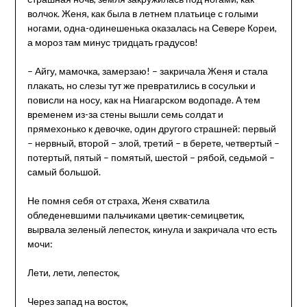
волчок. Женя, как была в летнем платьице с голыми
ногами, одна-одинешенька оказалась на Севере Кореи,
а мороз там минус тридцать градусов!
– Айгу, мамочка, замерзаю! – закричала Женя и стала
плакать, но слезы тут же превратились в сосульки и
повисли на носу, как на Ниагарском водопаде. А тем
временем из-за стены вышли семь солдат и
прямехонько к девочке, один другого страшней: первый
– нервный, второй – злой, третий – в берете, четвертый –
потертый, пятый – помятый, шестой – рябой, седьмой –
самый большой.
Не помня себя от страха, Женя схватила
обледеневшими пальчиками цветик-семицветик,
вырвала зеленый лепесток, кинула и закричала что есть
мочи:
Лети, лети, лепесток,
Через запад на восток,