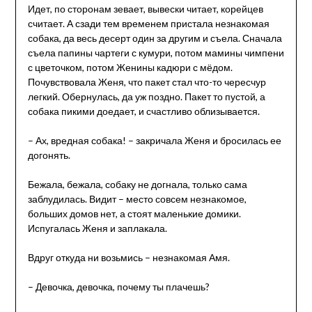
Идет, по сторонам зевает, вывески читает, корейцев
считает. А сзади тем временем пристала незнакомая
собака, да весь десерт один за другим и съела. Сначала
съела папины чартеги с кумури, потом мамины чимпени
с цветочком, потом Женины кадюри с мёдом.
Почувствовала Женя, что пакет стал что-то чересчур
легкий. Обернулась, да уж поздно. Пакет то пустой, а
собака пикими доедает, и счастливо облизывается.
– Ах, вредная собака! – закричала Женя и бросилась ее
догонять.
Бежала, бежала, собаку не догнала, только сама
заблудилась. Видит – место совсем незнакомое,
больших домов нет, а стоят маленькие домики.
Испугалась Женя и заплакала.
Вдруг откуда ни возьмись – незнакомая Амя.
– Девочка, девочка, почему ты плачешь?