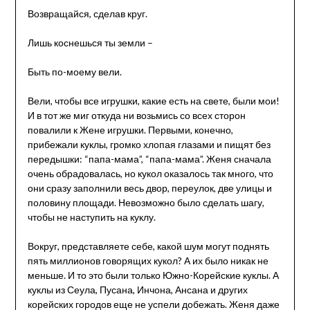
Возвращайся, сделав круг.
Лишь коснешься ты земли –
Быть по-моему вели.
Вели, чтобы все игрушки, какие есть на свете, были мои!
И в тот же миг откуда ни возьмись со всех сторон
повалили к Жене игрушки. Первыми, конечно,
прибежали куклы, громко хлопая глазами и пищят без
передышки: “папа-мама”, “папа-мама”. Женя сначала
очень обрадовалась, но кукол оказалось так много, что
они сразу заполнили весь двор, переулок, две улицы и
половину площади. Невозможно было сделать шагу,
чтобы не наступить на куклу.
Вокруг, представляете себе, какой шум могут поднять
пять миллионов говорящих кукол? А их было никак не
меньше. И то это были только Южно-Корейские куклы. А
куклы из Сеула, Пусана, Инчона, Ансана и других
корейских городов еще не успели добежать. Женя даже