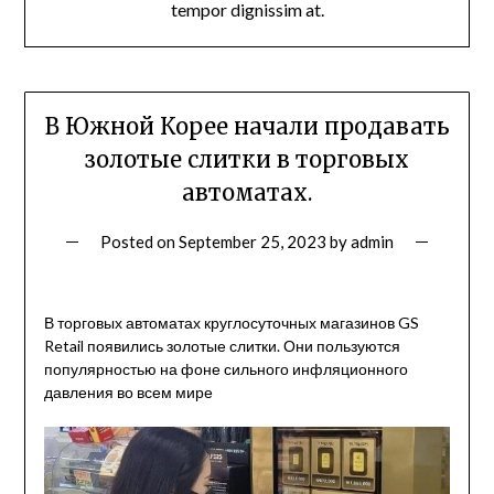
tempor dignissim at.
В Южной Корее начали продавать
золотые слитки в торговых
автоматах.
Posted on
September 25, 2023
by
admin
В торговых автоматах круглосуточных магазинов GS
Retail появились золотые слитки. Они пользуются
популярностью на фоне сильного инфляционного
давления во всем мире